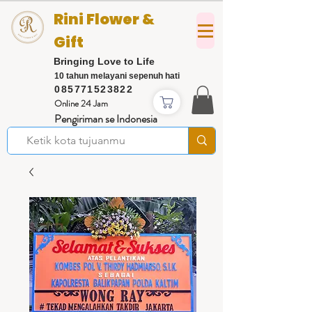
Rini Flower &
Gift
Bringing Love to Life
10 tahun melayani sepenuh hati
085771523822
Online 24 Jam
Pengiriman se Indonesia