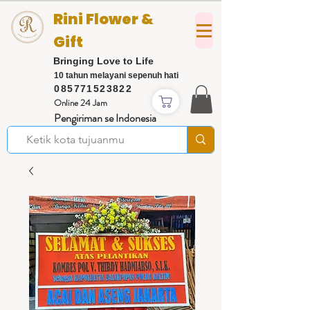
Rini Flower &
Gift
Bringing Love to Life
10 tahun melayani sepenuh hati
085771523822
Online 24 Jam
Pengiriman se Indonesia