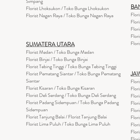
Simpang
BA
Florist Lhoksukon / Toko Bunga Lhoksukon
Flor
Florist Nagan Raya / Toko Bunga Nagan Raya
Flor
Flor
Flor
Flor
SUMATERA UTARA
Florist Medan / Toko Bunga Medan
Florist Binjai / Toko Bunga Binjai
Florist Tebing Tinggi / Toko Bunga Tebing Tinggi
JA
Florist Pematang Siantar / Toko Bunga Pematang
Siantar
Flor
Florist Kisaran / Toko Bunga Kisaran
Flor
Florist Deli Serdang / Toko Bunga Deli Serdang
Flor
Florist Padang Sidempuan / Toko Bunga Padang
Flor
Sidempuan
Flor
Florist Tanjung Balai / Florist Tanjung Balai
Flor
Florist Lima Puluh / Toko Bunga Lima Puluh
Flor
Flor
Flor