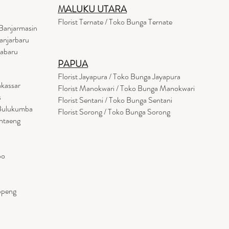
MALUKU UTARA
Florist Ternate / Toko Bunga Ternate
Banjarmasin
anjarbaru
tabaru
PAPUA
Florist Jayapura / Toko Bunga Jayapura
akassar
Florist Manokwari / Toko Bunga Manokwari
s
Florist Sentani / Toko Bunga Sentani
 Bulukumba
Florist Sorong / Toko Bunga Sorong
antaeng
po
ppeng