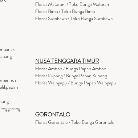
kan
Florist
Mataram
/ Toko Bunga Mataram
Florist Bima / Toko Bunga Bima
Florist Sumbawa / Toko Bunga Sumbawa
ontianak
tapang
NUSA TENGGARA TIMUR
Florist Ambon / Bunga Papan Ambon
Florist Kupang / Bunga Papan Kupang
Samarinda
Florist Waingapu / Bunga Papan Waingapu
Balikpapan
ntang
 Tenggarong
GORONTALO
Florist Gorontalo / Toko Bunga Gorontalo