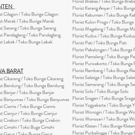
Florist Brebes / Toko Bunga Breb
NTEN
Florist Karang Anyar / Toko Bung
ist Cilegon / Toko Bunga Cilegon
Florist Kebumen / Toko Bunga K
ist Merak / Toko Bunga Merak
Florist Kulon Progo / Toko Bunga
ist Serang / Toko Bunga Serang
Florist Magelang / Toko Bunga M
ist Pandeglang / Toko Pandegla
ng
Florist Kudus / Toko Bunga Kudus
ist Lebak / Toko Bunga Lebak
Florist Pati / Toko Bunga Pati
Florist Pekalongan / Toko Bunga
Florist Pemalang / Toko Bunga P
Florist Purwekorto / Toko Bunga
Florist Rembang / Toko Bunga R
WA BARAT
Florist Salatiga / Toko Bunga Sala
ist Cikarang
/ Toko Bung
a Cikarang
Florist Semarang / Toko Bunga S
ist Bandung / Toko Bunga Bandung
Florist Solo / Toko Bunga Solo
ist Banjar / Toko Bunga Banjar
Florist Sragen / Toko Bunga Srag
ist Banyumas / Toko Bunga Banyumas
Florist Yogyakarta / Toko Bunga 
ist Ciamis / Toko Bunga Ciamis
Florist Wonogiri / Toko Bunga Wo
ist Cianjur / Toko Bunga Cianjur
Florist Wonosari / Toko Bunga W
ist Cirebon / Toko Bunga Cirebon
Florist Klaten / Toko Bunga Klaten
ist Cimahi / Toko Buga Cimahi
Florist Purbalingga / Toko Bunga 
ist Garut / Toko Bunga Garut