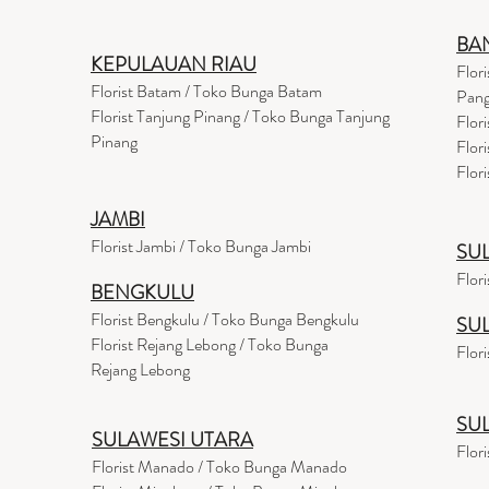
BA
KEPULAUAN RIAU
Flor
Florist Batam / Toko Bunga Batam
Pang
Florist Tanjung Pinang / Toko Bunga Tanjung
Flor
Pinang
Flor
Flor
JAMBI
Florist Jambi / Toko Bunga Jambi
SU
Flor
BENGKULU
Florist Bengkulu / Toko Bunga Bengkulu
SU
Florist Rejang Lebong / Toko Bunga
Flor
Rejang Lebong
SU
SULAWESI UTARA
Flor
Florist Manado / Toko Bunga Manado