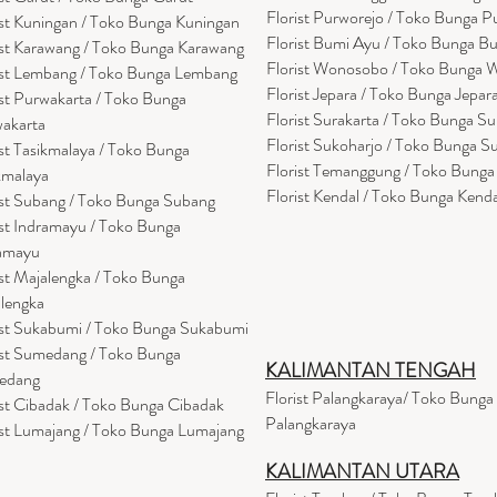
Florist Purworejo / Toko Bunga P
ist Kuningan / Toko Bunga Kuningan
Florist Bumi Ayu / Toko Bunga B
ist Karawang / Toko Bunga Karawang
Florist Wonosobo / Toko Bunga
ist Lembang / Toko Bunga Lembang
Florist Jepara / Toko Bunga Jepar
ist Purwakarta / Toko Bunga
Florist Surakarta / Toko Bunga Su
akarta
Florist Sukoharjo / Toko Bunga S
ist Tasikmalaya / Toko Bunga
Florist Temanggung / Toko Bung
kmalaya
Florist Kendal / Toko Bunga Kenda
ist Subang / Toko Bunga Subang
ist Indramayu / Toko Bunga
amayu
ist Majalengka / Toko Bunga
lengka
ist Sukabumi / Toko Bunga Sukabumi
ist Sumedang / Toko Bunga
KALIMANTAN TENGAH
edang
Florist Palangkaraya/ Toko Bunga
ist Cibadak / Toko Bunga Cibadak
Palangkaraya
ist Lumajang / Toko Bunga Lumajang
KALIMANTAN UTARA