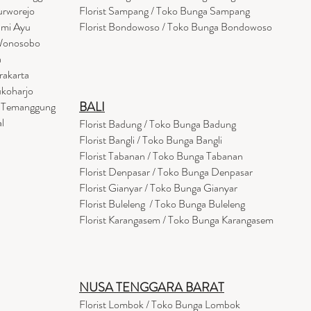
urworejo
Florist Sampang / Toko Bunga Sampang
umi Ayu
Florist Bondowoso / Toko Bunga Bondowo
so
 Wonosobo
a
rakarta
ukoharjo
BALI
a Temanggung
l
Florist Badung / Toko Bunga Badung
Florist Bangli / Toko Bunga Bangli
Florist
Tabanan
/ Toko Bunga Tabanan
Florist Denpasar / Toko Bunga Denpasar
Florist Gianyar / Toko Bunga Gianyar
Florist Buleleng / Toko Bunga Buleleng
Florist Karangasem / Toko Bunga Karangasem
NUSA TENGGARA BARAT
Florist Lombok / Toko Bunga Lombok