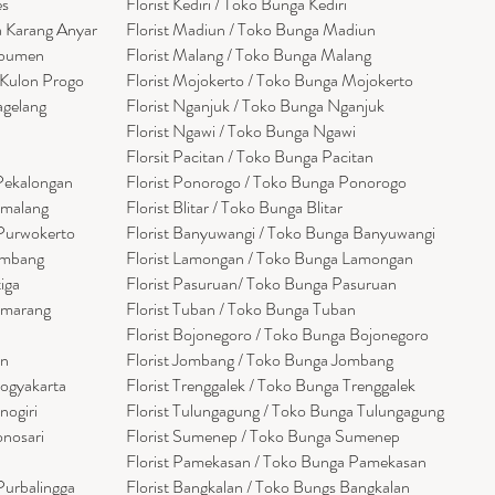
es
Florist Kediri / Toko Bunga Kediri
a Karang Anyar
Florist Madiun / Toko Bunga Madiun
ebumen
Florist Malang / Toko Bunga Malang
 Kulon Progo
Florist Mojokerto / Toko Bunga Mojokerto
agelang
Florist Nganjuk / Toko Bunga Nganjuk
Florist Ngawi /
Toko Bunga Ngawi
Florsit Pacitan / Toko Bunga Pacitan
 Pekalongan
Florist Ponorogo / Toko Bunga Ponorogo
emalang
Florist Blitar / Toko Bunga Blitar
 Purwokerto
Florist Banyuwangi / Toko Bunga Banyuwan
g
i
embang
Florist Lamongan / Toko Bunga Lamongan
tiga
Florist Pasuruan/ Toko Bunga Pasuruan
emarang
Florist Tuban / Toko Bunga Tuban
Florist Bojonegoro / Toko Bunga Bojonegoro
en
Florist Jombang / Toko Bunga Jombang
Yogyakarta
Florist Trenggalek / Toko Bunga Trenggalek
nogiri
Florist Tulungagung / Toko Bunga Tulungagung
onosari
Florist Sumenep / Toko Bunga Sumenep
Florist Pamekasan / Toko Bunga Pamekasan
Purbalingga
Florist Bangkalan / Toko Bungs Bangkalan