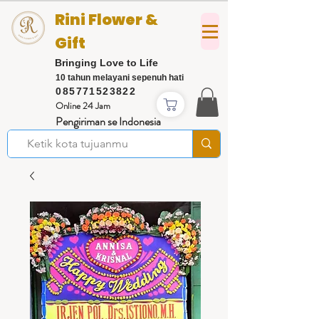
Rini Flower &
Gift
Bringing Love to Life
10 tahun melayani sepenuh hati
085771523822
Online 24 Jam
Pengiriman se Indonesia