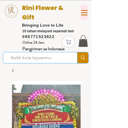
Rini Flower &
Gift
Bringing Love to Life
10 tahun melayani sepenuh hati
085771523822
Online 24 Jam
Pengiriman se Indonesia