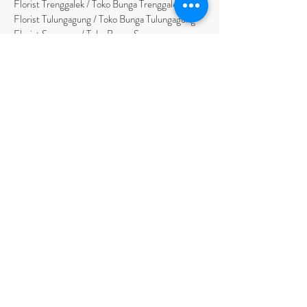
Florist Trenggalek / Toko Bunga Trenggalek
Florist Tulungagung / Toko Bunga Tulungagung
Florist Sumenep / Toko Bunga Sumenep
Florist Pamekasan / Toko Bunga Pamekasan
Florist Bangkalan / Toko Bungs Bangkalan
Florist Sampang / Toko Bunga Sampang
Florist Bondowoso / Toko Bunga Bondowo
so
BALI
Florist Badung / Toko Bunga Badung
Florist Bangli / Toko Bunga Bangli
Florist
Tabanan
/ Toko Bunga Tabanan
Florist Denpasar / Toko Bunga Denpasar
Florist Gianyar / Toko Bunga Gianyar
Florist Buleleng / Toko Bunga Buleleng
Florist Karangasem / Toko Bunga Karangasem
NUSA TENGGARA TIMUR
Florist Ambon / Bunga Papan Ambon
Florist Kupang / Bunga Papan Kupang
Florist Waingapu / Bunga Papan Waingapu