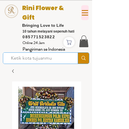
Rini Flower &
Gift
Bringing Love to Life
10 tahun melayani sepenuh hati
085771523822
Online 24 Jam
Pengiriman se Indonesia