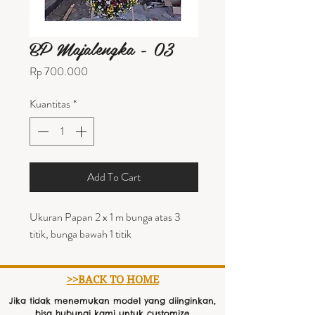
BP Majalengka - 03
Harga
Rp 700.000
Kuantitas
*
Add To Cart
Ukuran Papan 2 x 1 m bunga atas 3
titik, bunga bawah 1 titik
>>BACK TO HOME
Jika tidak menemukan model yang diinginkan,
bisa hubungi kami untuk customize