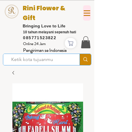
Rini Flower &
Gift
Bringing Love to Life
10 tahun melayani sepenuh hati
085771523822
Online 24 Jam
Pengiriman se Indonesia