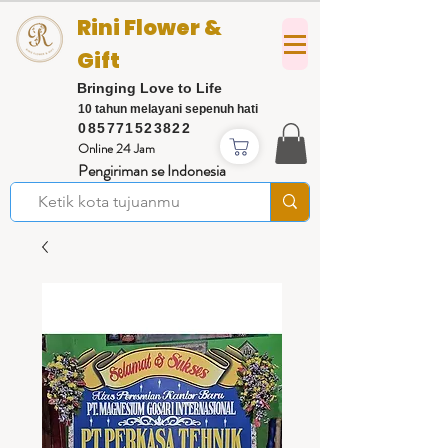
Rini Flower &
Gift
Bringing Love to Life
10 tahun melayani sepenuh hati
085771523822
Online 24 Jam
Pengiriman se Indonesia