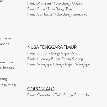
kan
Florist
Mataram
/ Toko Bunga Mataram
Florist Bima / Toko Bunga Bima
Florist Sumbawa / Toko Bunga Sumbawa
ontianak
tapang
NUSA TENGGARA TIMUR
Florist Ambon / Bunga Papan Ambon
Florist Kupang / Bunga Papan Kupang
Samarinda
Florist Waingapu / Bunga Papan Waingapu
Balikpapan
ntang
 Tenggarong
GORONTALO
Florist Gorontalo / Toko Bunga Gorontalo