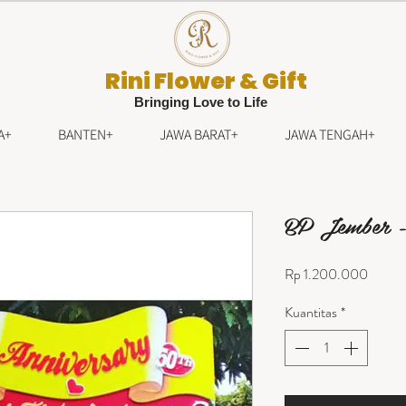
Rini Flower & Gift
Bringing Love to Life
A+
BANTEN+
JAWA BARAT+
JAWA TENGAH+
BP Jember -
Harga
Rp 1.200.000
Kuantitas
*