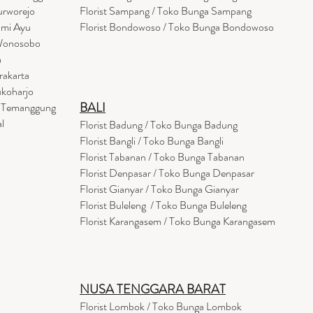
urworejo
Florist Sampang / Toko Bunga Sampang
umi Ayu
Florist Bondowoso / Toko Bunga Bondowo
so
 Wonosobo
a
rakarta
ukoharjo
BALI
a Temanggung
l
Florist Badung / Toko Bunga Badung
Florist Bangli / Toko Bunga Bangli
Florist
Tabanan
/ Toko Bunga Tabanan
Florist Denpasar / Toko Bunga Denpasar
Florist Gianyar / Toko Bunga Gianyar
Florist Buleleng / Toko Bunga Buleleng
Florist Karangasem / Toko Bunga Karangasem
NUSA TENGGARA BARAT
Florist Lombok / Toko Bunga Lombok