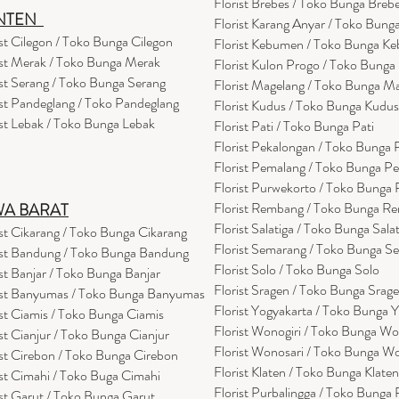
Florist Brebes / Toko Bunga Breb
NTEN
Florist Karang Anyar / Toko Bung
ist Cilegon / Toko Bunga Cilegon
Florist Kebumen / Toko Bunga K
ist Merak / Toko Bunga Merak
Florist Kulon Progo / Toko Bunga
ist Serang / Toko Bunga Serang
Florist Magelang / Toko Bunga M
ist Pandeglang / Toko Pandegla
ng
Florist Kudus / Toko Bunga Kudus
ist Lebak / Toko Bunga Lebak
Florist Pati / Toko Bunga Pati
Florist Pekalongan / Toko Bunga
Florist Pemalang / Toko Bunga P
Florist Purwekorto / Toko Bunga
Florist Rembang / Toko Bunga R
WA BARAT
Florist Salatiga / Toko Bunga Sala
ist Cikarang
/ Toko Bung
a Cikarang
Florist Semarang / Toko Bunga S
ist Bandung / Toko Bunga Bandung
Florist Solo / Toko Bunga Solo
ist Banjar / Toko Bunga Banjar
Florist Sragen / Toko Bunga Srag
ist Banyumas / Toko Bunga Banyumas
Florist Yogyakarta / Toko Bunga 
ist Ciamis / Toko Bunga Ciamis
Florist Wonogiri / Toko Bunga Wo
ist Cianjur / Toko Bunga Cianjur
Florist Wonosari / Toko Bunga W
ist Cirebon / Toko Bunga Cirebon
Florist Klaten / Toko Bunga Klaten
ist Cimahi / Toko Buga Cimahi
Florist Purbalingga / Toko Bunga 
ist Garut / Toko Bunga Garut