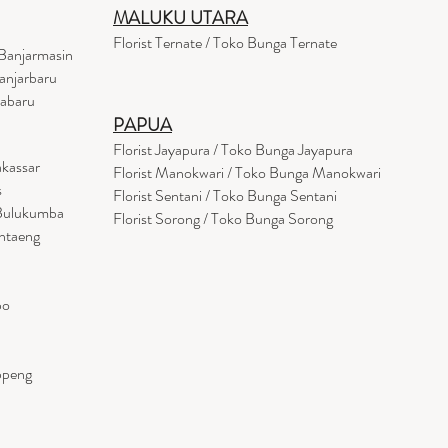
MALUKU UTARA
Florist Ternate / Toko Bunga Ternate
Banjarmasin
anjarbaru
tabaru
PAPUA
Florist Jayapura / Toko Bunga Jayapura
akassar
Florist Manokwari / Toko Bunga Manokwari
s
Florist Sentani / Toko Bunga Sentani
 Bulukumba
Florist Sorong / Toko Bunga Sorong
antaeng
po
ppeng