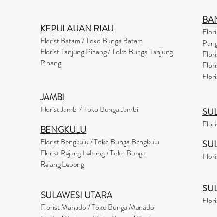
BA
KEPULAUAN RIAU
Flor
Florist Batam / Toko Bunga Batam
Pang
Florist Tanjung Pinang / Toko Bunga Tanjung
Flor
Pinang
Flor
Flor
JAMBI
Florist Jambi / Toko Bunga Jambi
SU
Flor
BENGKULU
Florist Bengkulu / Toko Bunga Bengkulu
SU
Florist Rejang Lebong / Toko Bunga
Flor
Rejang Lebong
SU
SULAWESI UTARA
Flor
Florist Manado / Toko Bunga Manado