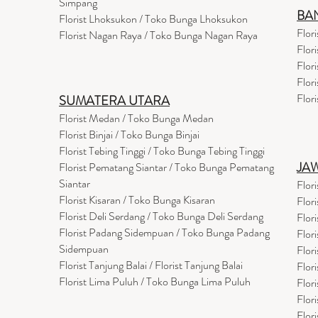
Simpang
BA
Florist Lhoksukon / Toko Bunga Lhoksukon
Flor
Florist Nagan Raya / Toko Bunga Nagan Raya
Flor
Flor
Flor
Flor
SUMATERA UTARA
Florist Medan / Toko Bunga Medan
Florist Binjai / Toko Bunga Binjai
Florist Tebing Tinggi / Toko Bunga Tebing Tinggi
JA
Florist Pematang Siantar / Toko Bunga Pematang
Siantar
Flor
Florist Kisaran / Toko Bunga Kisaran
Flor
Florist Deli Serdang / Toko Bunga Deli Serdang
Flor
Florist Padang Sidempuan / Toko Bunga Padang
Flor
Sidempuan
Flor
Florist Tanjung Balai / Florist Tanjung Balai
Flor
Florist Lima Puluh / Toko Bunga Lima Puluh
Flor
Flor
Flor