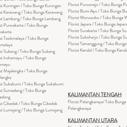
Florist Purworejo / Toko Bunga P
ist Kuningan / Toko Bunga Kuningan
Florist Bumi Ayu / Toko Bunga B
ist Karawang / Toko Bunga Karawang
Florist Wonosobo / Toko Bunga
ist Lembang / Toko Bunga Lembang
Florist Jepara / Toko Bunga Jepar
ist Purwakarta / Toko Bunga
Florist Surakarta / Toko Bunga Su
akarta
Florist Sukoharjo / Toko Bunga S
ist Tasikmalaya / Toko Bunga
Florist Temanggung / Toko Bung
kmalaya
Florist Kendal / Toko Bunga Kenda
ist Subang / Toko Bunga Subang
ist Indramayu / Toko Bunga
amayu
ist Majalengka / Toko Bunga
lengka
ist Sukabumi / Toko Bunga Sukabumi
ist Sumedang / Toko Bunga
KALIMANTAN TENGAH
edang
Florist Palangkaraya/ Toko Bunga
ist Cibadak / Toko Bunga Cibadak
Palangkaraya
ist Lumajang / Toko Bunga Lumajang
KALIMANTAN UTARA