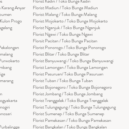
es
Florist Kediri / Toko Bunga Kediri
a Karang Anyar
Florist Madiun / Toko Bunga Madiun
ebumen
Florist Malang / Toko Bunga Malang
 Kulon Progo
Florist Mojokerto / Toko Bunga Mojokerto
agelang
Florist Nganjuk / Toko Bunga Nganjuk
Florist Ngawi /
Toko Bunga Ngawi
Florsit Pacitan / Toko Bunga Pacitan
 Pekalongan
Florist Ponorogo / Toko Bunga Ponorogo
emalang
Florist Blitar / Toko Bunga Blitar
 Purwokerto
Florist Banyuwangi / Toko Bunga Banyuwan
g
i
embang
Florist Lamongan / Toko Bunga Lamongan
tiga
Florist Pasuruan/ Toko Bunga Pasuruan
emarang
Florist Tuban / Toko Bunga Tuban
Florist Bojonegoro / Toko Bunga Bojonegoro
en
Florist Jombang / Toko Bunga Jombang
Yogyakarta
Florist Trenggalek / Toko Bunga Trenggalek
nogiri
Florist Tulungagung / Toko Bunga Tulungagung
onosari
Florist Sumenep / Toko Bunga Sumenep
Florist Pamekasan / Toko Bunga Pamekasan
Purbalingga
Florist Bangkalan / Toko Bungs Bangkalan