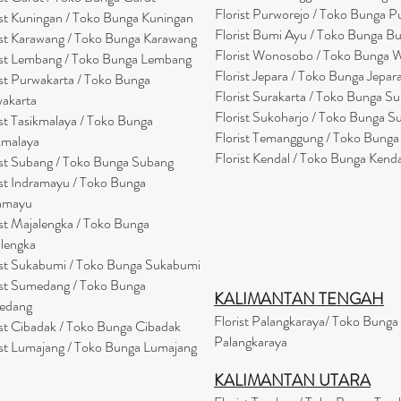
Florist Purworejo / Toko Bunga P
ist Kuningan / Toko Bunga Kuningan
Florist Bumi Ayu / Toko Bunga B
ist Karawang / Toko Bunga Karawang
Florist Wonosobo / Toko Bunga
ist Lembang / Toko Bunga Lembang
Florist Jepara / Toko Bunga Jepar
ist Purwakarta / Toko Bunga
Florist Surakarta / Toko Bunga Su
akarta
Florist Sukoharjo / Toko Bunga S
ist Tasikmalaya / Toko Bunga
Florist Temanggung / Toko Bung
kmalaya
Florist Kendal / Toko Bunga Kenda
ist Subang / Toko Bunga Subang
ist Indramayu / Toko Bunga
amayu
ist Majalengka / Toko Bunga
lengka
ist Sukabumi / Toko Bunga Sukabumi
ist Sumedang / Toko Bunga
KALIMANTAN TENGAH
edang
Florist Palangkaraya/ Toko Bunga
ist Cibadak / Toko Bunga Cibadak
Palangkaraya
ist Lumajang / Toko Bunga Lumajang
KALIMANTAN UTARA