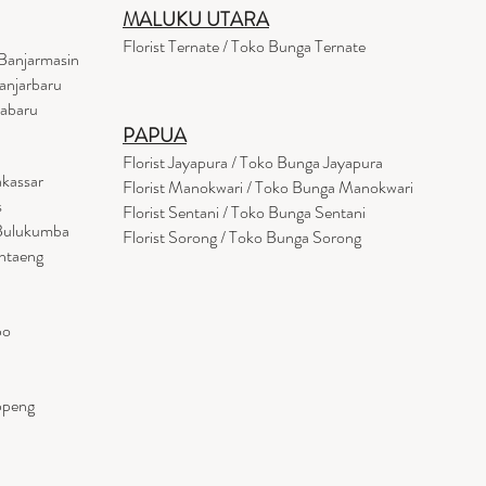
MALUKU UTARA
Florist Ternate / Toko Bunga Ternate
Banjarmasin
anjarbaru
tabaru
PAPUA
Florist Jayapura / Toko Bunga Jayapura
akassar
Florist Manokwari / Toko Bunga Manokwari
s
Florist Sentani / Toko Bunga Sentani
 Bulukumba
Florist Sorong / Toko Bunga Sorong
antaeng
po
ppeng