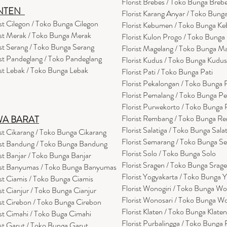
Florist Brebes / Toko Bunga Breb
NTEN
Florist Karang Anyar / Toko Bung
ist Cilegon / Toko Bunga Cilegon
Florist Kebumen / Toko Bunga K
ist Merak / Toko Bunga Merak
Florist Kulon Progo / Toko Bunga
ist Serang / Toko Bunga Serang
Florist Magelang / Toko Bunga M
ist Pandeglang / Toko Pandegla
ng
Florist Kudus / Toko Bunga Kudus
ist Lebak / Toko Bunga Lebak
Florist Pati / Toko Bunga Pati
Florist Pekalongan / Toko Bunga
Florist Pemalang / Toko Bunga P
Florist Purwekorto / Toko Bunga
Florist Rembang / Toko Bunga R
WA BARAT
Florist Salatiga / Toko Bunga Sala
ist Cikarang
/ Toko Bung
a Cikarang
Florist Semarang / Toko Bunga S
ist Bandung / Toko Bunga Bandung
Florist Solo / Toko Bunga Solo
ist Banjar / Toko Bunga Banjar
Florist Sragen / Toko Bunga Srag
ist Banyumas / Toko Bunga Banyumas
Florist Yogyakarta / Toko Bunga 
ist Ciamis / Toko Bunga Ciamis
Florist Wonogiri / Toko Bunga Wo
ist Cianjur / Toko Bunga Cianjur
Florist Wonosari / Toko Bunga W
ist Cirebon / Toko Bunga Cirebon
Florist Klaten / Toko Bunga Klaten
ist Cimahi / Toko Buga Cimahi
Florist Purbalingga / Toko Bunga 
ist Garut / Toko Bunga Garut