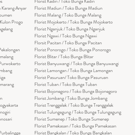
es
Florist Kediri / Toko Bunga Kediri
a Karang Anyar
Florist Madiun / Toko Bunga Madiun
ebumen
Florist Malang / Toko Bunga Malang
 Kulon Progo
Florist Mojokerto / Toko Bunga Mojokerto
agelang
Florist Nganjuk / Toko Bunga Nganjuk
Florist Ngawi /
Toko Bunga Ngawi
Florsit Pacitan / Toko Bunga Pacitan
 Pekalongan
Florist Ponorogo / Toko Bunga Ponorogo
emalang
Florist Blitar / Toko Bunga Blitar
 Purwokerto
Florist Banyuwangi / Toko Bunga Banyuwan
g
i
embang
Florist Lamongan / Toko Bunga Lamongan
tiga
Florist Pasuruan/ Toko Bunga Pasuruan
emarang
Florist Tuban / Toko Bunga Tuban
Florist Bojonegoro / Toko Bunga Bojonegoro
en
Florist Jombang / Toko Bunga Jombang
Yogyakarta
Florist Trenggalek / Toko Bunga Trenggalek
nogiri
Florist Tulungagung / Toko Bunga Tulungagung
onosari
Florist Sumenep / Toko Bunga Sumenep
Florist Pamekasan / Toko Bunga Pamekasan
Purbalingga
Florist Bangkalan / Toko Bungs Bangkalan