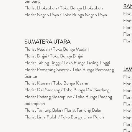
Simpang
BA
Florist Lhoksukon / Toko Bunga Lhoksukon
Flor
Florist Nagan Raya / Toko Bunga Nagan Raya
Flor
Flor
Flor
Flor
SUMATERA UTARA
Florist Medan / Toko Bunga Medan
Florist Binjai / Toko Bunga Binjai
Florist Tebing Tinggi / Toko Bunga Tebing Tinggi
JA
Florist Pematang Siantar / Toko Bunga Pematang
Siantar
Flor
Florist Kisaran / Toko Bunga Kisaran
Flor
Florist Deli Serdang / Toko Bunga Deli Serdang
Flor
Florist Padang Sidempuan / Toko Bunga Padang
Flor
Sidempuan
Flor
Florist Tanjung Balai / Florist Tanjung Balai
Flor
Florist Lima Puluh / Toko Bunga Lima Puluh
Flor
Flor
Flor