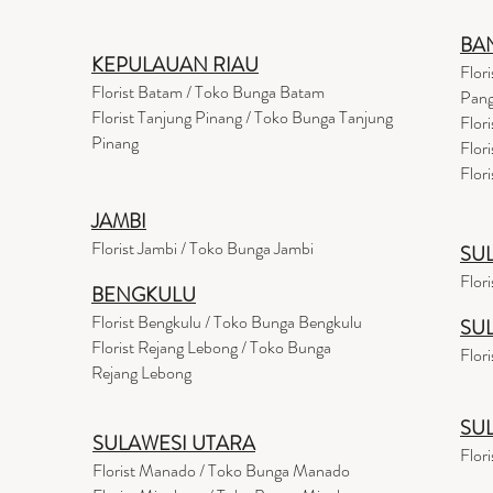
BA
KEPULAUAN RIAU
Flor
Florist Batam / Toko Bunga Batam
Pang
Florist Tanjung Pinang / Toko Bunga Tanjung
Flor
Pinang
Flor
Flor
JAMBI
Florist Jambi / Toko Bunga Jambi
SU
Flor
BENGKULU
Florist Bengkulu / Toko Bunga Bengkulu
SU
Florist Rejang Lebong / Toko Bunga
Flor
Rejang Lebong
SU
SULAWESI UTARA
Flor
Florist Manado / Toko Bunga Manado