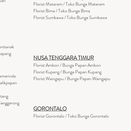
kan
Florist
Mataram
/ Toko Bunga Mataram
Florist Bima / Toko Bunga Bima
Florist Sumbawa / Toko Bunga Sumbawa
ontianak
tapang
NUSA TENGGARA TIMUR
Florist Ambon / Bunga Papan Ambon
Florist Kupang / Bunga Papan Kupang
Samarinda
Florist Waingapu / Bunga Papan Waingapu
Balikpapan
ntang
 Tenggarong
GORONTALO
Florist Gorontalo / Toko Bunga Gorontalo