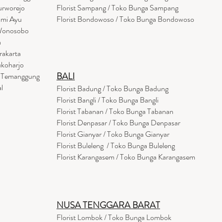
urworejo
Florist Sampang / Toko Bunga Sampang
umi Ayu
Florist Bondowoso / Toko Bunga Bondowo
so
 Wonosobo
a
rakarta
ukoharjo
BALI
a Temanggung
l
Florist Badung / Toko Bunga Badung
Florist Bangli / Toko Bunga Bangli
Florist
Tabanan
/ Toko Bunga Tabanan
Florist Denpasar / Toko Bunga Denpasar
Florist Gianyar / Toko Bunga Gianyar
Florist Buleleng / Toko Bunga Buleleng
Florist Karangasem / Toko Bunga Karangasem
NUSA TENGGARA BARAT
Florist Lombok / Toko Bunga Lombok