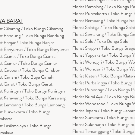
Florist Pemalang / Toko Bunga P
Florist Purwekorto / Toko Bunga
Florist Rembang / Toko Bunga R
WA BARAT
Florist Salatiga / Toko Bunga Sala
ist Cikarang
/ Toko Bung
a Cikarang
Florist Semarang / Toko Bunga S
ist Bandung / Toko Bunga Bandung
Florist Solo / Toko Bunga Solo
ist Banjar / Toko Bunga Banjar
Florist Sragen / Toko Bunga Srag
ist Banyumas / Toko Bunga Banyumas
Florist Yogyakarta / Toko Bunga 
ist Ciamis / Toko Bunga Ciamis
Florist Wonogiri / Toko Bunga Wo
ist Cianjur / Toko Bunga Cianjur
Florist Wonosari / Toko Bunga W
ist Cirebon / Toko Bunga Cirebon
Florist Klaten / Toko Bunga Klaten
ist Cimahi / Toko Buga Cimahi
Florist Purbalingga / Toko Bunga 
ist Garut / Toko Bunga Garut
Florist Purworejo / Toko Bunga P
ist Kuningan / Toko Bunga Kuningan
Florist Bumi Ayu / Toko Bunga B
ist Karawang / Toko Bunga Karawang
Florist Wonosobo / Toko Bunga
ist Lembang / Toko Bunga Lembang
Florist Jepara / Toko Bunga Jepar
ist Purwakarta / Toko Bunga
Florist Surakarta / Toko Bunga Su
akarta
Florist Sukoharjo / Toko Bunga S
ist Tasikmalaya / Toko Bunga
Florist Temanggung / Toko Bung
kmalaya