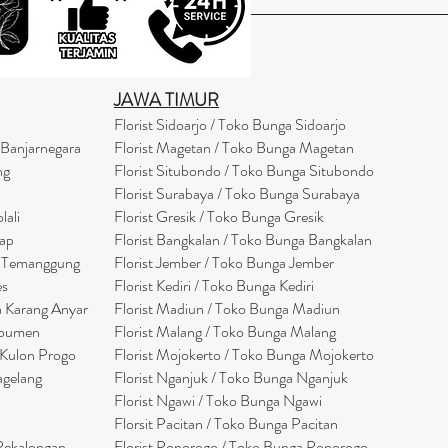
JAWA TIMUR
Florist Sidoarjo / Toko Bunga Sidoarjo
 Banjarnegara
Florist Magetan / Toko Bunga Magetan
ng
Florist Situbondo / Toko Bunga Situbondo
Florist Surabaya / Toko Bunga Surabaya
lali
Florist Gresik / Toko Bunga Gresik
cap
Florist
Bangk
alan / Toko Bunga Bangkalan
a Temanggung
Florist Jember / Toko Bunga Jember
es
Florist Kediri / Toko Bunga Kediri
a Karang Anyar
Florist Madiun / Toko Bunga Madiun
ebumen
Florist Malang / Toko Bunga Malang
 Kulon Progo
Florist Mojokerto / Toko Bunga Mojokerto
agelang
Florist Nganjuk / Toko Bunga Nganjuk
Florist Ngawi /
Toko Bunga Ngawi
Florsit Pacitan / Toko Bunga Pacitan
 Pekalongan
Florist Ponorogo / Toko Bunga Ponorogo