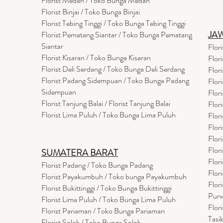
Florist Medan / Toko Bunga Medan
Florist Binjai / Toko Bunga Binjai
Florist Tebing Tinggi / Toko Bunga Tebing Tinggi
JA
Florist Pematang Siantar / Toko Bunga Pematang
Siantar
Flor
Florist Kisaran / Toko Bunga Kisaran
Flor
Florist Deli Serdang / Toko Bunga Deli Serdang
Flor
Florist Padang Sidempuan / Toko Bunga Padang
Flor
Sidempuan
Flor
Florist Tanjung Balai / Florist Tanjung Balai
Flor
Florist Lima Puluh / Toko Bunga Lima Puluh
Flor
Flor
Flor
Flor
SUMATERA BARAT
Flor
Florist Padang / Toko Bunga Padang
Flor
Florist Payakumbuh / Toko bunga Payakumbuh
Flor
Florist Bukittinggi / Toko Bunga Bukittinggi
Purw
Florist Lima Puluh / Toko Bunga Lima Puluh
Flor
Florist Pariaman / Toko Bunga Pariaman
Tasi
Florist Solok / Toko Bunga Solok