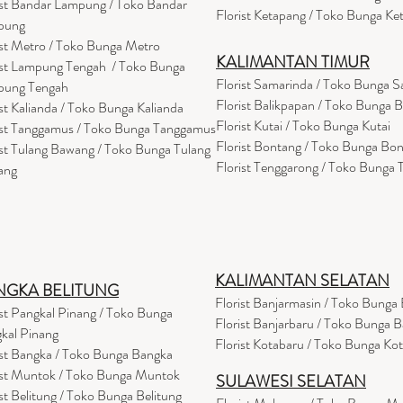
ist Bandar Lampung / Toko Bandar
Florist Ketapang / Toko Bunga Ke
pung
ist Metro / Toko Bunga Metro
KALIMANTAN TIMUR
ist Lampung Tengah / Toko Bunga
Florist Samarinda / Toko Bunga 
pung Tengah
Florist Balikpapan / Toko Bunga 
ist Kalianda / Toko Bunga Kalianda
Florist Kutai / Toko Bunga Kutai
ist Tanggamus / Toko Bunga Tanggamus
Florist Bontang / Toko Bunga Bo
ist Tulang Bawang / Toko Bunga Tulang
Florist Tenggarong / Toko Bunga
ang
KALIMANTAN SELATAN
NGKA BELITUNG
Florist Banjarmasin
/ Toko Bunga 
ist Pangkal Pinang / Toko Bunga
Florist Banjarbaru / Toko Bunga B
kal Pinang
Florist Kotabaru / Toko Bunga Ko
ist Bangka / Toko Bunga Bangka
ist Muntok / Toko Bunga Muntok
SULAWESI SELATAN
ist Belitung / Toko Bunga Belitung