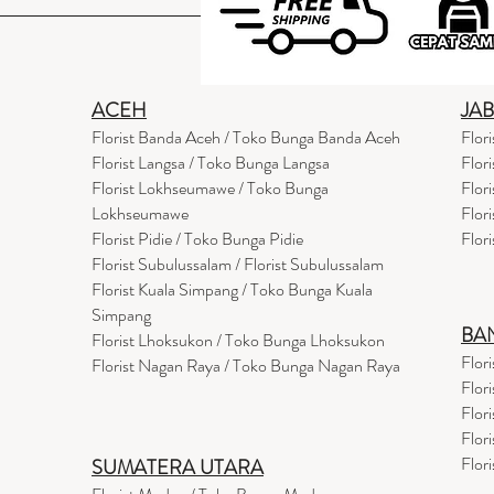
ACEH
JA
Florist Banda Aceh / Toko Bunga Banda Aceh
Flor
Florist Langsa / Toko Bunga Langsa
Flor
Florist Lokhseumawe / Toko Bunga
Flor
Lokhseumawe
Flor
Flor
i
st Pidie / Toko Bunga Pidie
Flor
Florist Subulussalam / Florist Subulussalam
Florist Kuala Simpang / Toko Bunga Kuala
Simpang
BA
Florist Lhoksukon / Toko Bunga Lhoksukon
Flor
Florist Nagan Raya / Toko Bunga Nagan Raya
Flor
Flor
Flor
Flor
SUMATERA UTARA