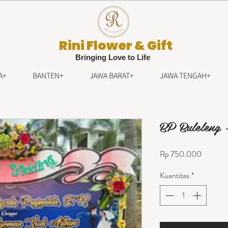
Rini Flower & Gift
Bringing Love to Life
A+
BANTEN+
JAWA BARAT+
JAWA TENGAH+
BP Buleleng 
Harga
Rp 750.000
Kuantitas
*