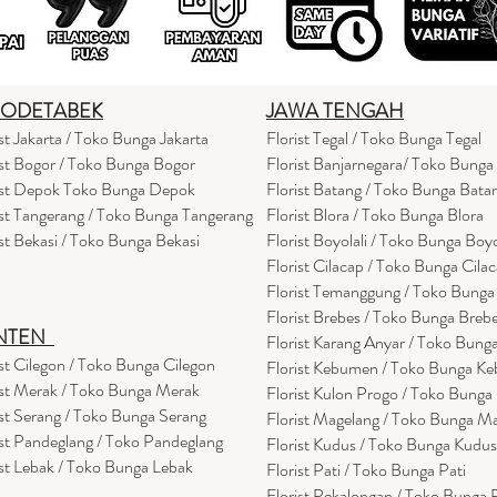
BODETABEK
JAWA TENGAH
ist Jakarta / Toko Bunga Jakarta
Florist Tegal / Toko Bunga Tegal
ist Bogor / Toko Bunga Bogor
Florist Banjarnegara/ Toko Bunga
ist Depok Toko Bunga Depok
Florist Batang / Toko Bunga Bata
ist Tangerang / Toko Bunga Tangerang
Florist Blora / Toko Bunga Blora
ist Bekasi / Toko Bunga Bekasi
Florist Boyolali / Toko Bunga Boyo
Florist Cilacap / Toko Bunga Cila
Florist Temanggung / Toko Bung
Florist Brebes / Toko Bunga Breb
NTEN
Florist Karang Anyar / Toko Bung
ist Cilegon / Toko Bunga Cilegon
Florist Kebumen / Toko Bunga K
ist Merak / Toko Bunga Merak
Florist Kulon Progo / Toko Bunga
ist Serang / Toko Bunga Serang
Florist Magelang / Toko Bunga M
ist Pandeglang / Toko Pandegla
ng
Florist Kudus / Toko Bunga Kudus
ist Lebak / Toko Bunga Lebak
Florist Pati / Toko Bunga Pati
Florist Pekalongan / Toko Bunga