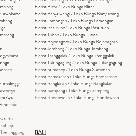
emalang
Florist Blitar / Toko Bunga Blitar
 Purwokerto
Florist Banyuwangi / Toko Bunga Banyuwan
g
i
embang
Florist Lamongan / Toko Bunga Lamongan
tiga
Florist Pasuruan/ Toko Bunga Pasuruan
emarang
Florist Tuban / Toko Bunga Tuban
Florist Bojonegoro / Toko Bunga Bojonegoro
en
Florist Jombang / Toko Bunga Jombang
Yogyakarta
Florist Trenggalek / Toko Bunga Trenggalek
nogiri
Florist Tulungagung / Toko Bunga Tulungagung
onosari
Florist Sumenep / Toko Bunga Sumenep
Florist Pamekasan / Toko Bunga Pamekasan
Purbalingga
Florist Bangkalan / Toko Bungs Bangkalan
urworejo
Florist Sampang / Toko Bunga Sampang
umi Ayu
Florist Bondowoso / Toko Bunga Bondowo
so
 Wonosobo
a
rakarta
ukoharjo
BALI
a Temanggung