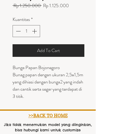
Harga
Harga
 Rp 1.250.000 
Rp 1.125.000
Reguler
Promosi
Kuantitas
*
Add To Cart
Bunga Papan Bojonegoro
Bunag papan dengan ukuran 2,5x1,5m
yang dihiasi dengan bunga2 yang indah
dan cantik serta segar yang terdapat di
3 titik.
>>BACK TO HOME
Jika tidak menemukan model yang diinginkan,
bisa hubungi kami untuk customize