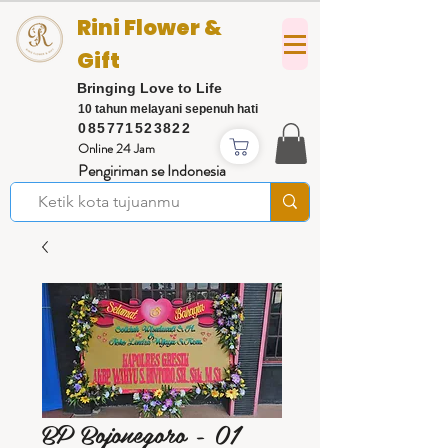
Rini Flower &
Gift
Bringing Love to Life
10 tahun melayani sepenuh hati
085771523822
Online 24 Jam
Pengiriman se Indonesia
BP Bojonegoro - 01