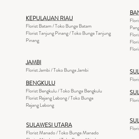
BA
KEPULAUAN RIAU
Flor
Florist Batam / Toko Bunga Batam
Pang
Florist Tanjung Pinang / Toko Bunga Tanjung
Flor
Pinang
Flor
Flor
JAMBI
Florist Jambi / Toko Bunga Jambi
SU
Flor
BENGKULU
Florist Bengkulu / Toko Bunga Bengkulu
SU
Florist Rejang Lebong / Toko Bunga
Flor
Rejang Lebong
SU
SULAWESI UTARA
Flor
Florist Manado / Toko Bunga Manado