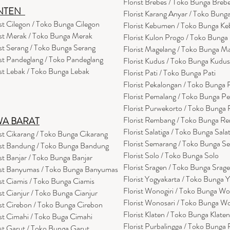
Florist Brebes / Toko Bunga Breb
NTEN
Florist Karang Anyar / Toko Bung
ist Cilegon / Toko Bunga Cilegon
Florist Kebumen / Toko Bunga K
ist Merak / Toko Bunga Merak
Florist Kulon Progo / Toko Bunga
ist Serang / Toko Bunga Serang
Florist Magelang / Toko Bunga M
ist Pandeglang / Toko Pandegla
ng
Florist Kudus / Toko Bunga Kudus
ist Lebak / Toko Bunga Lebak
Florist Pati / Toko Bunga Pati
Florist Pekalongan / Toko Bunga
Florist Pemalang / Toko Bunga P
Florist Purwekorto / Toko Bunga
Florist Rembang / Toko Bunga R
WA BARAT
Florist Salatiga / Toko Bunga Sala
ist Cikarang
/ Toko Bung
a Cikarang
Florist Semarang / Toko Bunga S
ist Bandung / Toko Bunga Bandung
Florist Solo / Toko Bunga Solo
ist Banjar / Toko Bunga Banjar
Florist Sragen / Toko Bunga Srag
ist Banyumas / Toko Bunga Banyumas
Florist Yogyakarta / Toko Bunga 
ist Ciamis / Toko Bunga Ciamis
Florist Wonogiri / Toko Bunga Wo
ist Cianjur / Toko Bunga Cianjur
Florist Wonosari / Toko Bunga W
ist Cirebon / Toko Bunga Cirebon
Florist Klaten / Toko Bunga Klaten
ist Cimahi / Toko Buga Cimahi
Florist Purbalingga / Toko Bunga 
ist Garut / Toko Bunga Garut