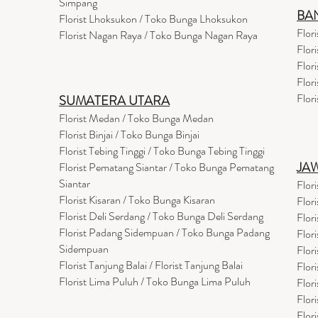
Simpang
BA
Florist Lhoksukon / Toko Bunga Lhoksukon
Flor
Florist Nagan Raya / Toko Bunga Nagan Raya
Flor
Flor
Flor
Flor
SUMATERA UTARA
Florist Medan / Toko Bunga Medan
Florist Binjai / Toko Bunga Binjai
Florist Tebing Tinggi / Toko Bunga Tebing Tinggi
JA
Florist Pematang Siantar / Toko Bunga Pematang
Siantar
Flor
Florist Kisaran / Toko Bunga Kisaran
Flor
Florist Deli Serdang / Toko Bunga Deli Serdang
Flor
Florist Padang Sidempuan / Toko Bunga Padang
Flor
Sidempuan
Flor
Florist Tanjung Balai / Florist Tanjung Balai
Flor
Florist Lima Puluh / Toko Bunga Lima Puluh
Flor
Flor
Flor