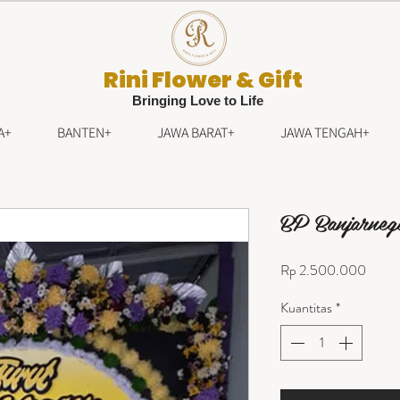
Rini Flower & Gift
Bringing Love to Life
A+
BANTEN+
JAWA BARAT+
JAWA TENGAH+
BP Banjarneg
Harga
Rp 2.500.000
Kuantitas
*