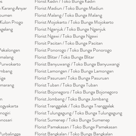
es
Florist Kediri / Toko Bunga Kediri
a Karang Anyar
Florist Madiun / Toko Bunga Madiun
ebumen
Florist Malang / Toko Bunga Malang
 Kulon Progo
Florist Mojokerto / Toko Bunga Mojokerto
agelang
Florist Nganjuk / Toko Bunga Nganjuk
Florist Ngawi /
Toko Bunga Ngawi
Florsit Pacitan / Toko Bunga Pacitan
 Pekalongan
Florist Ponorogo / Toko Bunga Ponorogo
emalang
Florist Blitar / Toko Bunga Blitar
 Purwokerto
Florist Banyuwangi / Toko Bunga Banyuwan
g
i
embang
Florist Lamongan / Toko Bunga Lamongan
tiga
Florist Pasuruan/ Toko Bunga Pasuruan
emarang
Florist Tuban / Toko Bunga Tuban
Florist Bojonegoro / Toko Bunga Bojonegoro
en
Florist Jombang / Toko Bunga Jombang
Yogyakarta
Florist Trenggalek / Toko Bunga Trenggalek
nogiri
Florist Tulungagung / Toko Bunga Tulungagung
onosari
Florist Sumenep / Toko Bunga Sumenep
Florist Pamekasan / Toko Bunga Pamekasan
Purbalingga
Florist Bangkalan / Toko Bungs Bangkalan