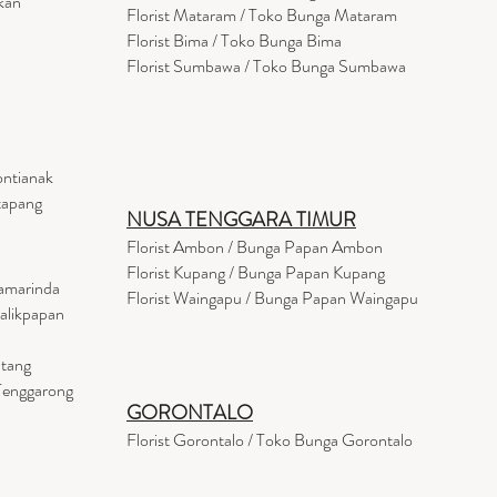
kan
Florist
Mataram
/ Toko Bunga Mataram
Florist Bima / Toko Bunga Bima
Florist Sumbawa / Toko Bunga Sumbawa
ontianak
tapang
NUSA TENGGARA TIMUR
Florist Ambon / Bunga Papan Ambon
Florist Kupang / Bunga Papan Kupang
Samarinda
Florist Waingapu / Bunga Papan Waingapu
Balikpapan
ntang
 Tenggarong
GORONTALO
Florist Gorontalo / Toko Bunga Gorontalo