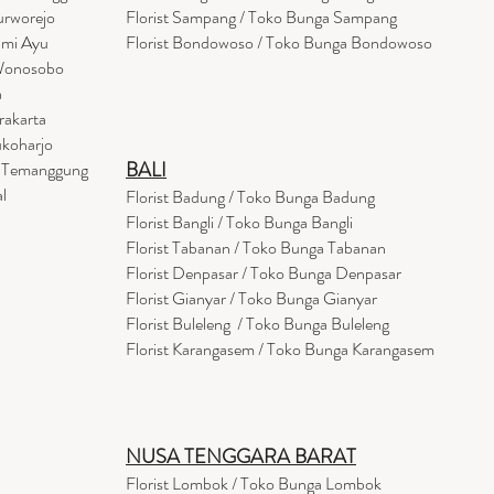
urworejo
Florist Sampang / Toko Bunga Sampang
umi Ayu
Florist Bondowoso / Toko Bunga Bondowo
so
 Wonosobo
a
rakarta
ukoharjo
BALI
a Temanggung
l
Florist Badung / Toko Bunga Badung
Florist Bangli / Toko Bunga Bangli
Florist
Tabanan
/ Toko Bunga Tabanan
Florist Denpasar / Toko Bunga Denpasar
Florist Gianyar / Toko Bunga Gianyar
Florist Buleleng / Toko Bunga Buleleng
Florist Karangasem / Toko Bunga Karangasem
NUSA TENGGARA BARAT
Florist Lombok / Toko Bunga Lombok