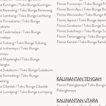
Florist Purworejo / Toko Bunga P
ist Kuningan / Toko Bunga Kuningan
Florist Bumi Ayu / Toko Bunga B
ist Karawang / Toko Bunga Karawang
Florist Wonosobo / Toko Bunga
ist Lembang / Toko Bunga Lembang
Florist Jepara / Toko Bunga Jepar
ist Purwakarta / Toko Bunga
Florist Surakarta / Toko Bunga Su
akarta
Florist Sukoharjo / Toko Bunga S
ist Tasikmalaya / Toko Bunga
Florist Temanggung / Toko Bung
kmalaya
Florist Kendal / Toko Bunga Kenda
ist Subang / Toko Bunga Subang
ist Indramayu / Toko Bunga
amayu
ist Majalengka / Toko Bunga
lengka
ist Sukabumi / Toko Bunga Sukabumi
ist Sumedang / Toko Bunga
KALIMANTAN TENGAH
edang
Florist Palangkaraya/ Toko Bunga
ist Cibadak / Toko Bunga Cibadak
Palangkaraya
ist Lumajang / Toko Bunga Lumajang
KALIMANTAN UTARA