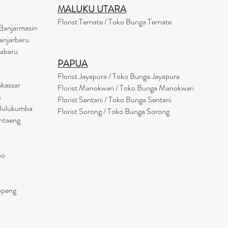
MALUKU UTARA
Florist Ternate / Toko Bunga Ternate
Banjarmasin
anjarbaru
tabaru
PAPUA
Florist Jayapura / Toko Bunga Jayapura
akassar
Florist Manokwari / Toko Bunga Manokwari
s
Florist Sentani / Toko Bunga Sentani
 Bulukumba
Florist Sorong / Toko Bunga Sorong
antaeng
po
ppeng