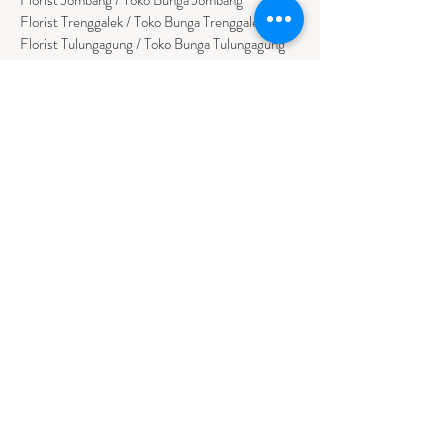
Florist Trenggalek / Toko Bunga Trenggalek
Florist Tulungagung / Toko Bunga Tulungagung
Florist Sumenep / Toko Bunga Sumenep
Florist Pamekasan / Toko Bunga Pamekasan
Florist Bangkalan / Toko Bungs Bangkalan
Florist Sampang / Toko Bunga Sampang
Florist Bondowoso / Toko Bunga Bondowo
so
BALI
Florist Badung / Toko Bunga Badung
Florist Bangli / Toko Bunga Bangli
Florist
Tabanan
/ Toko Bunga Tabanan
Florist Denpasar / Toko Bunga Denpasar
Florist Gianyar / Toko Bunga Gianyar
Florist Buleleng / Toko Bunga Buleleng
Florist Karangasem / Toko Bunga Karangasem
NUSA TENGGARA TIMUR
Florist Ambon / Bunga Papan Ambon
Florist Kupang / Bunga Papan Kupang