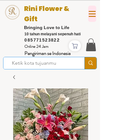
Rini Flower &
Gift
Bringing Love to Life
10 tahun melayani sepenuh hati
085771523822
Online 24 Jam
Pengiriman se Indonesia